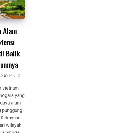
a Alam
otensi
i Balik
lamnya
25
BY
MKT 01
 vietnam,
negara yang
 daya alam
ng punggung
 Kekayaan
ari wilayah
ra hingga