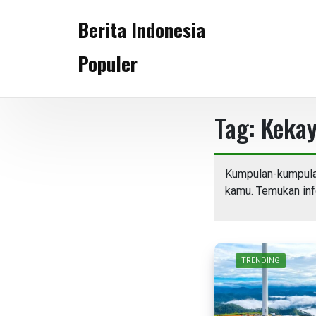
Skip
Berita Indonesia
to
content
Populer
Tag:
Kekay
Kumpulan-kumpulan
kamu. Temukan info
TRENDING