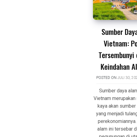
Sumber Day
Vietnam: P
Tersembunyi d
Keindahan A
POSTED ON
JULI 30, 20
Sumber daya alam
Vietnam merupakan 
kaya akan sumber
yang menjadi tula
perekonomiannya.
alam ini tersebar d
pegunungan di uta