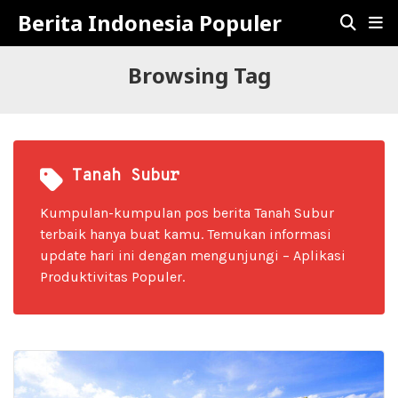
Berita Indonesia Populer
Browsing Tag
Tanah Subur
Kumpulan-kumpulan pos berita Tanah Subur
terbaik hanya buat kamu. Temukan informasi
update hari ini dengan mengunjungi – Aplikasi
Produktivitas Populer.