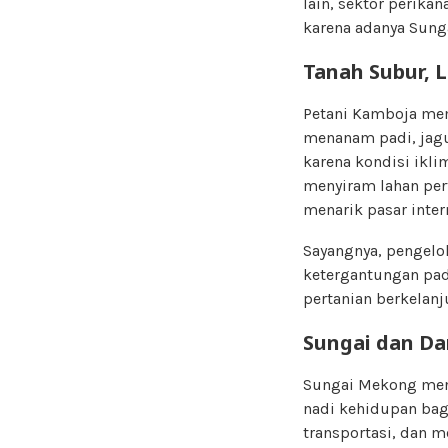
lain, sektor perika
karena adanya Sunga
Tanah Subur, 
Petani Kamboja mem
menanam padi, jagu
karena kondisi ikl
menyiram lahan per
menarik pasar inter
Sayangnya, pengelol
ketergantungan pad
pertanian berkelan
Sungai dan D
Sungai Mekong meng
nadi kehidupan bag
transportasi, dan m