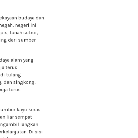
ekayaan budaya dan
egah, negeri ini
pis, tanah subur,
ing dari sumber
daya alam yang
ja terus
di tulang
, dan singkong.
oja terus
 sumber kayu keras
kan liar sempat
engambil langkah
kelanjutan. Di sisi