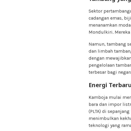
Sektor pertambang
cadangan emas, biji
menanamkan modal d
Mondulkiri. Mereka
Namun, tambang ser
dan limbah tambang
dengan mewajibkan
pengelolaan tambang
terbesar bagi negar
Energi Terbar
Kamboja mulai men
bara dan impor list
(PLTA) di sepanjan
menimbulkan kekhawa
teknologi yang ram