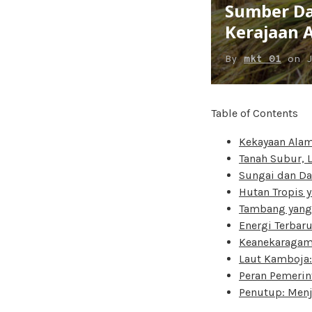
Sumber Da
Kerajaan 
By
mkt 01
on
Table of Contents
Kekayaan Alam
Tanah Subur, 
Sungai dan D
Hutan Tropis
Tambang yang
Energi Terbar
Keanekaragama
Laut Kamboja:
Peran Pemerin
Penutup: Menj