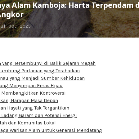
ya Alam Kamboja: Harta Terpendam d
Angkor
Jul 30, 2025
 yang Tersembunyi di Balik Sejarah Megah
Lumbung Pertanian yang Terabaikan
anau yang Menjadi Sumber Kehidupan
 yang Menyimpan Emas Hijau
 Membangkitkan Kontroversi
ukan, Harapan Masa Depan
n Hayati yang Tak Tergantikan
 Ladang Garam dan Potensi Energi
tah dan Komunitas Lokal
aga Warisan Alam untuk Generasi Mendatang