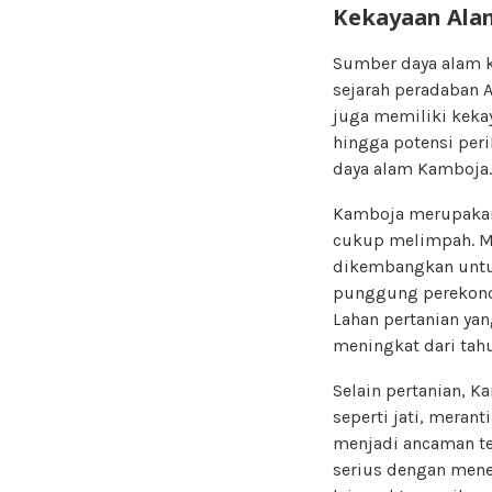
Kekayaan Alam
Sumber daya alam k
sejarah peradaban A
juga memiliki kekay
hingga potensi per
daya alam Kamboja.
Kamboja merupakan
cukup melimpah. Me
dikembangkan untu
punggung perekonom
Lahan pertanian ya
meningkat dari tahu
Selain pertanian, 
seperti jati, meran
menjadi ancaman te
serius dengan mener