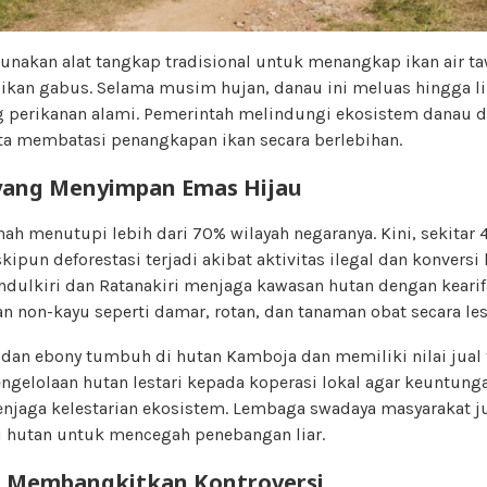
nakan alat tangkap tradisional untuk menangkap ikan air taw
an ikan gabus. Selama musim hujan, danau ini meluas hingga li
 perikanan alami. Pemerintah melindungi ekosistem danau
rta membatasi penangkapan ikan secara berlebihan.
yang Menyimpan Emas Hijau
ah menutupi lebih dari 70% wilayah negaranya. Kini, sekitar
kipun deforestasi terjadi akibat aktivitas ilegal dan konversi
ndulkiri dan Ratanakiri menjaga kawasan hutan dengan kearif
 non-kayu seperti damar, rotan, dan tanaman obat secara lest
, dan ebony tumbuh di hutan Kamboja dan memiliki nilai jual 
ngelolaan hutan lestari kepada koperasi lokal agar keuntun
njaga kelestarian ekosistem. Lembaga swadaya masyarakat j
i hutan untuk mencegah penebangan liar.
 Membangkitkan Kontroversi