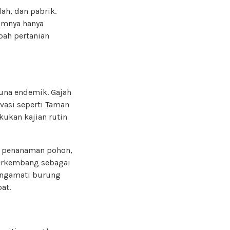
ah, dan pabrik.
lumnya hanya
ah pertanian
auna endemik. Gajah
vasi seperti Taman
kukan kajian rutin
an penanaman pohon,
berkembang sebagai
engamati burung
at.