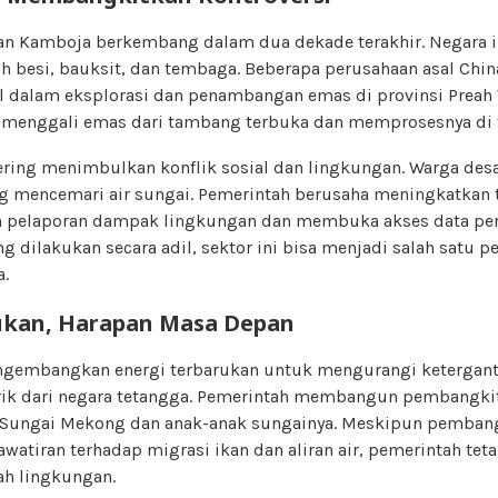
an Kamboja berkembang dalam dua dekade terakhir. Negara 
h besi, bauksit, dan tembaga. Beberapa perusahaan asal Chin
alam eksplorasi dan penambangan emas di provinsi Preah 
 menggali emas dari tambang terbuka dan memprosesnya di fas
ing menimbulkan konflik sosial dan lingkungan. Warga desa
 mencemari air sungai. Pemerintah berusaha meningkatkan 
 pelaporan dampak lingkungan dan membuka akses data per
 dilakukan secara adil, sektor ini bisa menjadi salah satu
a.
ukan, Harapan Masa Depan
gembangkan energi terbarukan untuk mengurangi ketergan
rik dari negara tetangga. Pemerintah membangun pembangkit l
g Sungai Mekong dan anak-anak sungainya. Meskipun pemban
tiran terhadap migrasi ikan dan aliran air, pemerintah teta
ah lingkungan.