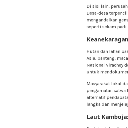
Di sisi lain, perus
Desa-desa terpencil
mengandalkan gens
seperti sekam padi 
Keanekaragam
Hutan dan lahan ba
Asia, banteng, mac
Nasional Virachey d
untuk mendokumenta
Masyarakat lokal d
pengamatan satwa l
alternatif pendapa
langka dan menjelaj
Laut Kamboja: