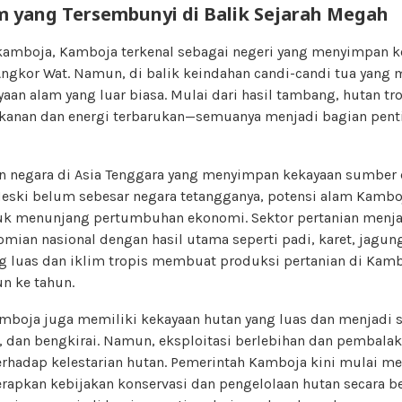
 yang Tersembunyi di Balik Sejarah Megah
amboja, Kamboja terkenal sebagai negeri yang menyimpan k
ngkor Wat. Namun, di balik keindahan candi-candi tua yang m
aan alam yang luar biasa. Mulai dari hasil tambang, hutan tro
ikanan dan energi terbarukan—semuanya menjadi bagian pent
 negara di Asia Tenggara yang menyimpan kekayaan sumber 
ski belum sebesar negara tetangganya, potensi alam Kambo
k menunjang pertumbuhan ekonomi. Sektor pertanian menja
ian nasional dengan hasil utama seperti padi, karet, jagung
ng luas dan iklim tropis membuat produksi pertanian di Kamb
n ke tahun.
Kamboja juga memiliki kekayaan hutan yang luas dan menjadi
ti, dan bengkirai. Namun, eksploitasi berlebihan dan pembala
rhadap kelestarian hutan. Pemerintah Kamboja kini mulai m
apkan kebijakan konservasi dan pengelolaan hutan secara ber