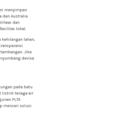
ini menyimpan
a dan Australia
Vihear dan
ilitas lokal.
 kehilangan lahan,
transparansi
tambangan. Jika
 penyumbang devisa
tungan pada batu
istrik tenaga air
gunan PLTA
p mencari solusi