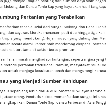
nan juga menjadi bagian penting dari sumber daya alam negara
i Mekong dan Danau Tonle Sap yang kaya akan hasil tangkapan
Lumbung Pertanian yang Terabaikan
anfaatkan tanah aluvial dari sungai Mekong dan Danau Tonl
ng, dan sayuran. Mereka menanam padi dua hingga tiga kali
im tropis yang mendukung. Hujan muson yang datang dari Mei
tanian secara alami. Pemerintah mendorong ekspansi pertani
nasional, terutama di sektor beras premium.
aan lahan masih menghadapi tantangan, seperti irigasi yang 
a metode pertanian tradisional. Namun, masyarakat mulai be
jutan untuk menjaga kesuburan tanah dan mengurangi kerusa
anau yang Menjadi Sumber Kehidupan
alir sepanjang lebih dari 480 kilometer di wilayah Kamboja
i jutaan orang. Penduduk desa memanfaatkan sungai ini untuk
enangkap ikan. Danau Tonlé Sap, danau terbesar di Asia Ten