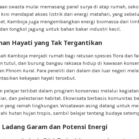
ahaan swasta mulai memasang panel surya di atap rumah, sekol
 kini mendapat akses listrik dari energi matahari, yang sebe
et. Kamboja juga mengembangkan energi biomassa dari limb
dan tongkol jagung untuk bahan bakar industri kecil.
an Hayati yang Tak Tergantikan
sah Kamboja menjadi rumah bagi ratusan spesies flora dan f
an tutul, dan burung bangau raksasa hidup di kawasan konser
an Phnom Aural. Para peneliti dari dalam dan luar negeri mela
sikan kekayaan hayati tersebut.
an pelajar terlibat dalam program konservasi melalui kegiat
iar, dan pelestarian habitat. Ekowisata berbasis komunitas 
tan yang ramah lingkungan. Wisatawan asing datang untuk m
ahi hutan hujan tropis, sambil belajar tentang budaya setemp
 Ladang Garam dan Potensi Energi